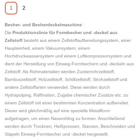
Unternehmens. Wir haben die
Fähigkeiten in der
auf der ganzen Welt
Produktionslinie
1
2
Fertigungswerkzeuge
technologischen Innovation
geschaffen, um sich näher zu
konsequent verbessert. Da wir
kontinuierlich verbessert. Wir
kommen. Erhalten Sie die
Becher- und Becherdeckelmaschine
jedes Anwendungsszenario
wenden die verbesserte
:
höchste Qualität des Produkts
Die
sorgfältig geprüft haben, haben
Produktionslinie für Formbecher und -deckel aus
Technologie hauptsächlich auf
innerhalb Ihres Budgets.
Zellstoff
wir bestätigt, dass die
besteht aus einem Zellstoffaufbereitungssystem, einer
den Herstellungsprozess der
Haupteinheit, einem Vakuumsystem, einem
vollautomatische
vollautomatischen BST
Hochdruckwassersystem und einem Luftkompressorsystem und
Hochleistungs-Produktionslinie
TL3200-Produktionslinie für
dient der Herstellung von Einweg-Formbechern und -deckeln aus
für Einwegbecherdeckel /
Zellstoffformbecherdeckel an.
Zellstoff. Als Rohmaterialien werden Zuckerrohrzellstoff,
Schalendeckel BST TL2400
Sie hat jetzt ein breiteres
Bambuszellstoff, Holzzellstoff, Schilfzellstoff, Strohzellstoff und
zum Formen von Zellstoff in
Anwendungsspektrum und ist
andere Zellstoffarten verwendet. Diese werden durch
den Bereichen der
hauptsächlich in den Bereichen
Hydrapulping, Raffination, Zugabe chemischer Zusätze etc. zu
Papierproduktherstellung
Zellstoffgeschirrmaschine,
einem Zellstoff mit einer bestimmten Konzentration aufbereitet.
unverzichtbar ist Maschinen.
Zellstoffformmaschinen und Ei
Dieser wird gleichmäßig auf eine spezielle Metallform
zu sehen Tablettmaschine,
aufgetragen, um einen Nassrohling zu formen. Anschließend
Produktionslinie für
werden durch Trocknen, Heißpressen, Stanzen, Beschneiden und
Zellstoffformung.
Stapeln Einweg-Formbecher und -deckel hergestellt.