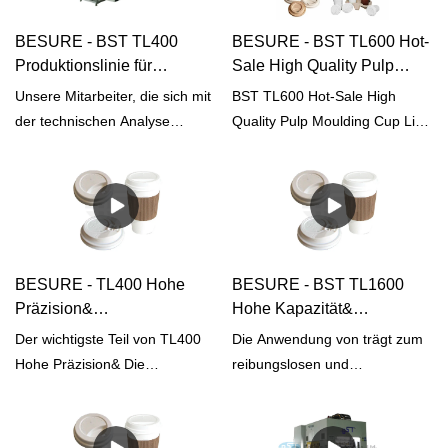
Qualität der vollautomatischen
auszuschöpfen, um die
Einweg-
Endprodukte multifunktional
BESURE - BST TL400
BESURE - BST TL600 Hot-
Pappbecherdeckelherstellungsmaschine
und charakteristisch zu
Produktionslinie für
Sale High Quality Pulp
BST TL200 mit hoher Kapazität
machen. Auf dem/den
Zellstoffformbecherdeckel
Molding Cup Deckel /
Unsere Mitarbeiter, die sich mit
BST TL600 Hot-Sale High
und bester Qualität garantiert
Gebiet(en) von Maschinen zur
mit Zellstoffformmaschine
Kaffeetasse
der technischen Analyse
Quality Pulp Moulding Cup Lid /
werden kann. Sie wurde für
Herstellung von
mit überlegener
Produktionslinie
befassen, haben die
Coffee Cup Production Line Im
den Einsatz in den Bereichen
Papierprodukten ist das
Geschwindigkeit
Hilfseinrichtungen
Technologien erfolgreich
Vergleich zu ähnlichen
der
Produkt besonders nützlich.
aufgerüstet, hauptsächlich um
Produkten auf dem Markt hat
Papierproduktherstellungsmaschinen
die BST TL400
es unvergleichliche
hergestellt.
Zellstoffformbecherdeckel-
herausragende Vorteile in
Produktionslinie mit
Bezug auf Leistung, Qualität,
BESURE - TL400 Hohe
BESURE - BST TL1600
überlegener Geschwindigkeit
Aussehen usw. und genießt
Präzision&
Hohe Kapazität&
auf effizientere Weise
einen guten Ruf auf dem Markt.
Vollautomatische Pulp
Automatische
Der wichtigste Teil von TL400
Die Anwendung von trägt zum
herzustellen. Sie hat
Molding Cup Lid / Fine-Art-
Produktionslinie für Einweg-
Hohe Präzision& Die
reibungslosen und
Anwendungen in einer Vielzahl
Package-Produktionslinie
Pappbecherdeckel von
Attraktivität der
hocheffizienten
von Bereichen, wie z. B.
bester Qualität
vollautomatischen
Herstellungsprozess von BST
Maschinen zur Herstellung von
Zellstoffformbecherdeckel- /
TL1600 High Capacity bei&
Papierprodukten.