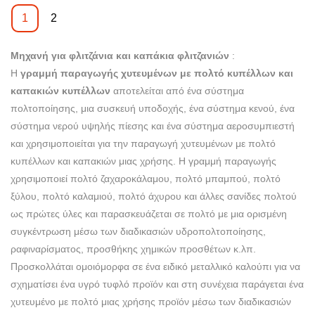
συνεχώς τις δυνατότητές μας
στιγμής, έχουμε υιοθετήσει
παραγωγής χαρτιού
1
2
στην τεχνολογική καινοτομία.
ώριμα τις αναβαθμισμένες
Μηχανήματα.
Εφαρμόζουμε κυρίως την
τεχνολογίες. Είναι δημοφιλές
Μηχανή για φλιτζάνια και καπάκια φλιτζανιών
αναβαθμισμένη τεχνολογία στη
στο(τα) πεδίο(α) εφαρμογής
:
Η
διαδικασία κατασκευής της
γραμμή παραγωγής χυτευμένων με πολτό κυπέλλων και
της μηχανής κατασκευής
καπακιών κυπέλλων
γραμμής παραγωγής BST
αποτελείται από ένα σύστημα
καπακιού φλυτζανιών χύτευσης
πολτοποίησης, μια συσκευή υποδοχής, ένα σύστημα κενού, ένα
TL3200 Fully Automatic Pulp
πολτού BST Degradable Pulp -
σύστημα νερού υψηλής πίεσης και ένα σύστημα αεροσυμπιεστή
Molding Cup Lid. Έχει ένα
TSMP-9570.
και χρησιμοποιείται για την παραγωγή χυτευμένων με πολτό
ευρύτερο φάσμα εφαρμογών
κυπέλλων και καπακιών μιας χρήσης. Η γραμμή παραγωγής
τώρα και μπορεί να φανεί
χρησιμοποιεί πολτό ζαχαροκάλαμου, πολτό μπαμπού, πολτό
κυρίως στον τομέα(στους) του
ξύλου, πολτό καλαμιού, πολτό άχυρου και άλλες σανίδες πολτού
Pulp Tableware Machine, Pulp
ως πρώτες ύλες και παρασκευάζεται σε πολτό με μια ορισμένη
Molding Machinery, Egg
συγκέντρωση μέσω των διαδικασιών υδροπολτοποίησης,
Μηχανή δίσκων, γραμμή
ραφιναρίσματος, προσθήκης χημικών προσθέτων κ.λπ.
παραγωγής πολτού.
Προσκολλάται ομοιόμορφα σε ένα ειδικό μεταλλικό καλούπι για να
σχηματίσει ένα υγρό τυφλό προϊόν και στη συνέχεια παράγεται ένα
χυτευμένο με πολτό μιας χρήσης προϊόν μέσω των διαδικασιών