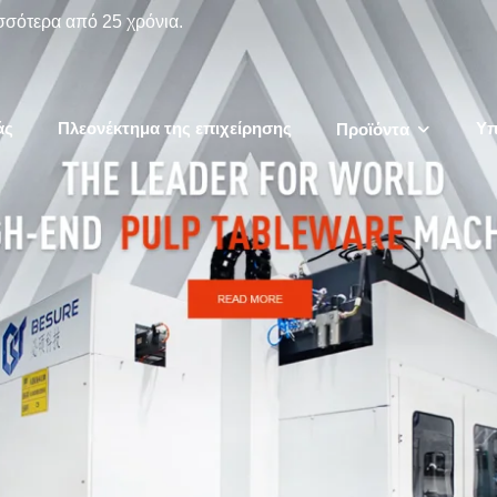
σσότερα από 25 χρόνια.
άς
Πλεονέκτημα της επιχείρησης
Υπ
Προϊόντα