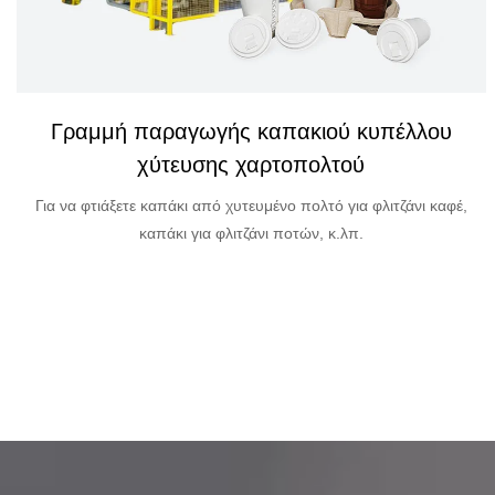
Γραμμή παραγωγής επιτραπέζιων σκευών με
χύτευση χαρτοπολτού
Για την κατασκευή επιτραπέζιων σκευών από χυτευμένο πολτό,
όπως κέλυφος, μπολ, πιάτο κ.λπ.