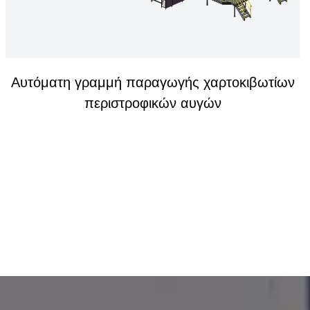
Γραμμή παραγωγής καπακιού κυπέλλου
χύτευσης χαρτοπολτού
Για να φτιάξετε καπάκι από χυτευμένο πολτό για φλιτζάνι καφέ,
καπάκι για φλιτζάνι ποτών, κ.λπ.