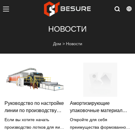
НОВОСТИ
Дом
>
Новости
Руководство по настройке
Амортизирующие
линии по производству
упаковочные материалы
лотков для яиц
→ Упаковка для
Если вы хотите начать
Откройте для себя
промышленной продукции
производство лотков для яиц,
преимущества формованной
крайне важно создать
целлюлозы в упаковке