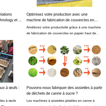
elations
Optimisez votre production avec une
hnology et sa
machine de fabrication de couvercles en
papier de haute qualité
Améliorez votre productivité grâce à une machine
de fabrication de couvercles en papier haut de
gamme. Découvrez dès aujourd'hui les avantages
de cette technologie innovante !
aux à œufs :
Pouvons-nous fabriquer des assiettes à partir
de déchets de canne à sucre ?
oles à œufs
Les machines à assiettes jetables en canne à