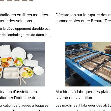
ballages en fibres moulées
Déclaration sur la rupture des r
venir des solutions
commerciales entre Besure Tec
rables
filiale indienne
 le développement durable est
ir de l'emballage réside dans la
utions écologiques. Découvrez
bre moulée, une innovation
i va révolutionner le secteur.
iétés uniques et à ses
nnementaux, l'emballage en fibre
idement en popularité et devient
allage durable de référence.
ication d'assiettes en
Machines à fabriquer des plate
tionner l'industrie de
l'avenir de l'aviculture
mentaire
brication de plaques à bagasse
Les machines à fabriquer des alvé