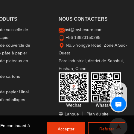
ditionnels à
l'industrie.
 nous allons
S​​​​​​​
NOUS CONTACTER
S
es machines de
le et explorer
de vaisselle de
bst@mybesure.com
ir plus vert.
apier
+86 18823150295
 de couvercle de
​​​​​​​No.5 Yongye Road, Zone A Sud-
 pâte à papier
Ouest
 de plateaux en
Parc industriel, district de Sanshui,
Foshan, Chine
 de cartons
Chat
de papier Uinal
Now
 d'emballages
Langue
Plan du site
. En continuant à
Accepter
Refuser