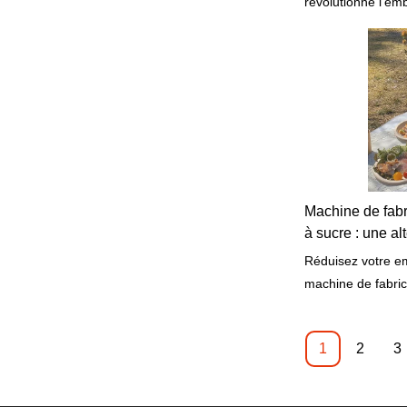
révolutionne l'em
produits personna
efficaces, respec
produits en dema
Machine de fabr
à sucre : une al
Réduisez votre e
machine de fabric
sucre. Découvrez
innovante change
1
2
3
alimentaires dura