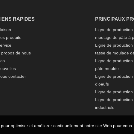
alternative durable aux produits tra
base de plastique. Dans cet article,
LIENS RAPIDES
PRINCIPAUX PRODUIT
nous plonger dans la révolution d
fabrication de vaisselle biodégradab
aison
Ligne de production 
leur impact sur la création d'un aven
es produits
moulage de pâte à p
ervice
Ligne de production
 propos de nous
tasse de moulage de
as
Ligne de production
ouvelles
pâte moulée
ous contacter
Ligne de production
d'oeufs
Ligne de production 
Ligne de production
industriels
es pour optimiser et améliorer continuellement notre site Web pour vous