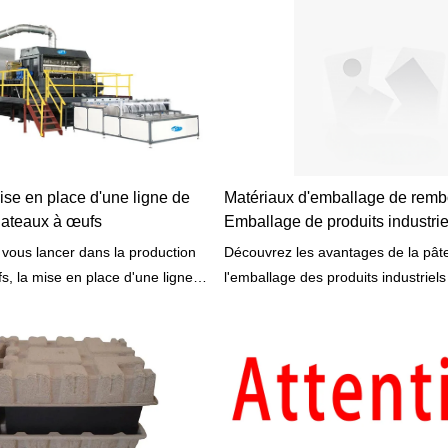
ise en place d'une ligne de
Matériaux d'emballage de rem
lateaux à œufs
Emballage de produits industrie
 vous lancer dans la production
Découvrez les avantages de la pâ
s, la mise en place d'une ligne
l'emballage des produits industriels
cace et rentable est vitale. Ce
personnalisable et idéale pour l'éle
ra toutes les informations que
produits fragiles.
 sur la mise en place d'une ligne
plateaux à œufs, y compris
ssaire et les facteurs qui
acité de votre ligne.