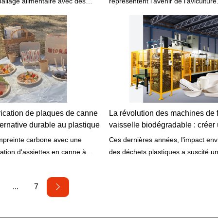
ballage alimentaire avec des
représentent l'avenir de l'avicultur
lisables, économiques,
comment elles peuvent vous aider
tueux de l'environnement,&
votre productivité, à réduire vos dé
nde.
économiser du temps et de l'argent
ication de plaques de canne
La révolution des machines de f
ternative durable au plastique
vaisselle biodégradable : créer
durable
mpreinte carbone avec une
Ces dernières années, l'impact en
ation d'assiettes en canne à
des déchets plastiques a suscité u
 comment cette technologie
croissante, en particulier dans l'ind
 la donne pour les emballages
l'emballage alimentaire. Pour réso
...
7
bles.
problème, le développement et l'util
vaisselle biodégradable ont suscité
considérable. La vaisselle biodégra