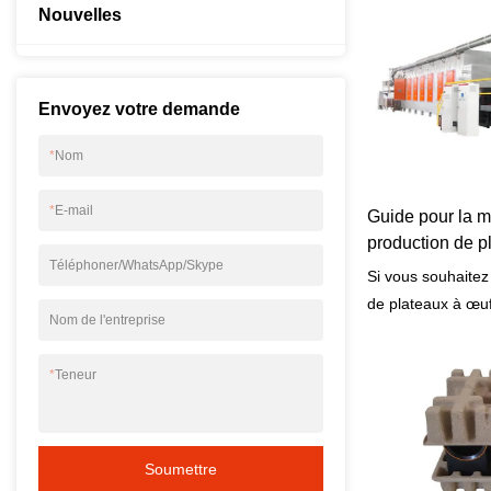
Nouvelles
Envoyez votre demande
*
Nom
*
E-mail
Guide pour la m
production de p
Téléphoner/WhatsApp/Skype
Si vous souhaitez
de plateaux à œuf
Nom de l'entreprise
de production effi
guide vous fourni
*
Teneur
vous devez savoir
de production de 
l'équipement néce
influencent l'effic
Soumettre