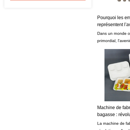
Pourquoi les em
représentent l'a
d'emballage du
Dans un monde où
primordial, l'aven
recherche de sol
l'emballage en fi
révolutionnaire qu
Grâce à ses propr
avantages enviro
moulée gagne rap
la solution d'emb
Machine de fabr
bagasse : révolu
l'emballage ali
La machine de fa