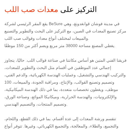
التركيز على
معدات صب اللب
يقع المقر الرئيسي لشركة BeSure في مدينة فوشان قوانغدونغ، وهي
مركز تصنيع المعدات في الصين، مع التركيز على البحث والتطوير والتصنيع
والمبيعات لمختلف أنواع معدات وقوالب صب اللب.
يغطي المصنع مساحة 38000 متر مربع ويضم أكثر من 150 موظفًا.
فريقنا الفني المتين هو أساس مكانتنا في صناعة قوالب اللب. حاليًا، يتجاوز
إجمالي عدد الموظفين في أقسام مثل البحث والتطوير للمعدات،
والتركيب الهندسي والتشغيل، وعمليات الهندسة الكهربائية، والدعم الفني،
وتصميم وتصنيع القوالب، والإنتاج، ومراقبة الجودة، والمبيعات، 100
موظف، ويغطون تخصصات متعددة، بما في ذلك الهندسة الميكانيكية،
والإلكترونيات، والهندسة الحرارية، وميكانيكا الموائع، وصناعة الورق،
وتصميم المنتجات، والتصميم الهندسي.
تنقسم ورشة المعدات إلى عدة أقسام، بما في ذلك القطع، واللحام،
والتجميع، والطلاء، والمعالجة، والتجميع الكهربائي، وغيرها. تتوفر أنواع