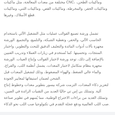
مختلفة من معدات المعالجة، مثل ماكينات CNC، وماكينات الطحن،
وماكينات الحفر، والمخرطة، وماكينات القص، وماكينات الثني، وماكينات
قطع الأسلاك، وغيرها.
تشمل ورشة تصنيع القوالب عمليات مثل التشغيل الآلي باستخدام
الحاسب الآلي، والحفر، وتغطية الشبكة، والتلميع، والتجميع. الورشة
مجهزة بآلات أدوات المائدة والتغليف الدقيق للبحث والتطوير، واختبار
المنتجات، وتحسينها. كما تُستخدم في زيارات العملاء وتدريب الفنيين.
بالإضافة إلى ذلك، توجد ورشة لاختبار القوالب وإنتاج العينات. الورشة
مجهزة بنظام متكامل لاختبار المعدات، يشمل أنظمة اللب، والفراغ،
والماء عالي الضغط، والهواء المضغوط، وذلك لتشغيل المعدات قبل
الشحن لضمان استيفائها لمعايير الجودة.
لتعزيز ذكاء المعدات، التزمت شركة بيسور بتطوير معدات وخطوط إنتاج
آلية. وتمتلك بي إس تي حاليًا العديد من التقنيات الرائدة في الصين،
وتمتلك العديد من براءات الاختراع الوطنية، مما يُسهم في تطوير صناعة
صب اللب العالمية ودفع عجلة التقدم في تكنولوجيا صب اللب نحو الذكاء.