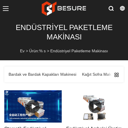
ENDÜSTRIYEL PAKETLEME
MAKINASI
Ev
>
Ürün:% s
>
Endüstriyel Paketleme Makinası
Bardak ve Bardak Kapakları Makinesi
Kağıt Sofra Makinası
O