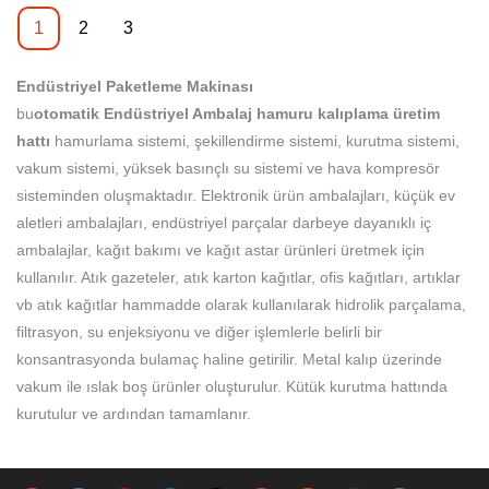
Paketleme Üretim hattı,
Hamuru Kalıplama İç Paket
özelleştirme hizmeti, farklı
sahiptir. Yeni ve bağımsız
Üretim hattı
1
2
3
araştırma ve geliştirme
Üretim Hattı kalitesini garanti
talepleri karşılamak için
olarak geliştirilmiş pek çok
sürecinde teknolojik yeniliklere
etti. Kağıt Ürün Yapma
sunulmaktadır.
avantajı vardır ve birçok fayda
Endüstriyel Paketleme Makinası
büyük önem vermektedir. Kağıt
Makinelerinin uygulama
sağlar.
bu
Ürün Yapma Makineleri için
otomatik Endüstriyel Ambalaj hamuru kalıplama üretim
aralıklarında ürün çok
hattı
yaygın olarak kullanılabilir.
hamurlama sistemi, şekillendirme sistemi, kurutma sistemi,
kullanışlıdır.
vakum sistemi, yüksek basınçlı su sistemi ve hava kompresör
Dahası, Çevre dostu
sisteminden oluşmaktadır. Elektronik ürün ambalajları, küçük ev
malzemeden yapılmıştır, uzun
aletleri ambalajları, endüstriyel parçalar darbeye dayanıklı iç
süreli kullanım için güvenli ve
ambalajlar, kağıt bakımı ve kağıt astar ürünleri üretmek için
dayanıklı.
kullanılır. Atık gazeteler, atık karton kağıtlar, ofis kağıtları, artıklar
vb atık kağıtlar hammadde olarak kullanılarak hidrolik parçalama,
filtrasyon, su enjeksiyonu ve diğer işlemlerle belirli bir
konsantrasyonda bulamaç haline getirilir. Metal kalıp üzerinde
vakum ile ıslak boş ürünler oluşturulur. Kütük kurutma hattında
kurutulur ve ardından tamamlanır.